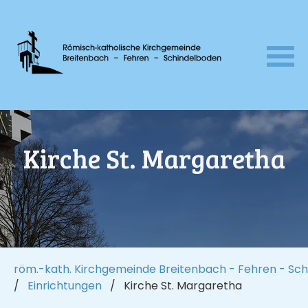
Navigation
überspringen
Kirche St. Margaretha
röm.-kath. Kirchgemeinde Breitenbach - Fehren - Sc
Einrichtungen
Kirche St. Margaretha