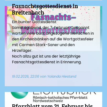
Fasnachtsgottesdienst in
Breitenbach
Ein bunter Gottesdienst
Samstagabend, der 7. Februar. Gespannt
warten viele bunt angezogene Menschen in
den Kirchenbänken auf die Wortgottesfeier
mit Carmen Stark-Saner und den
Hirzefäger.
Noch allzu gut ist uns der letztjährige
Fasnachtsgottesdienst in Erinnerung.
19.02.2026, 22:06
von Yolanda Hiestand
Pfarrblatt vom 21. Februar bis