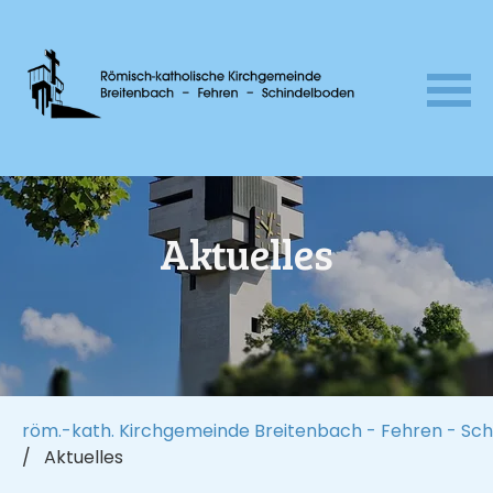
Navigation
überspringen
Aktuelles
röm.-kath. Kirchgemeinde Breitenbach - Fehren - Sc
Aktuelles